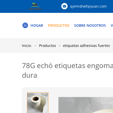
qymn@wfqiyuan.com
HOGAR
PRODUCTOS
SOBRE NOSOTROS
V
Inicio
Productos
etiquetas adhesivas fuertes
78G echó etiquetas engomad
dura