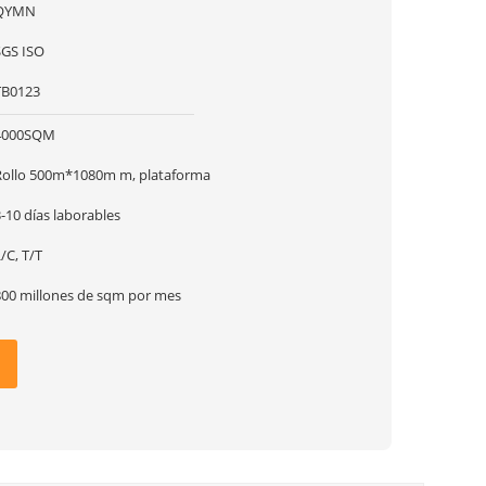
QYMN
SGS ISO
TB0123
4000SQM
Rollo 500m*1080m m, plataforma
-10 días laborables
/C, T/T
800 millones de sqm por mes