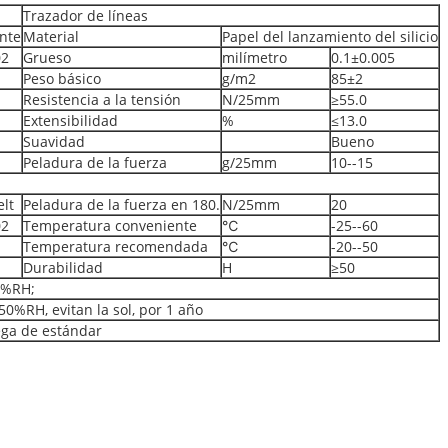
Trazador de líneas
ante
Material
Papel del lanzamiento del silicio
02
Grueso
milímetro
0.1±0.005
Peso básico
g/m2
85±2
Resistencia a la tensión
N/25mm
≥55.0
Extensibilidad
%
≤13.0
Suavidad
Bueno
Peladura de la fuerza
g/25mm
10--15
lt
Peladura de la fuerza en 180.
N/25mm
20
02
Temperatura conveniente
℃
-25--60
Temperatura recomendada
℃
-20--50
Durabilidad
H
≥50
5%RH;
0%RH, evitan la sol, por 1 año
ega de estándar