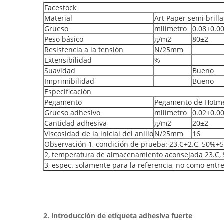
Facestock
Material
Art Paper semi brill
Grueso
milímetro
0.08±0.0
Peso básico
g/m2
80±2
Resistencia a la tensión
N/25mm
Extensibilidad
%
Suavidad
Bueno
Imprimibilidad
Bueno
Especificación
Pegamento
Pegamento de Hotme
Grueso adhesivo
milímetro
0.02±0.0
Cantidad adhesiva
g/m2
20±2
Viscosidad de la inicial del anillo
N/25mm
16
Observación 1, condición de prueba: 23.C+2.C, 50%+
2, temperatura de almacenamiento aconsejada 23.C, 5
3, espec. solamente para la referencia, no como entr
2. introducción de etiqueta adhesiva fuerte