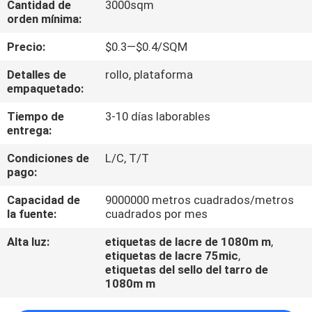
Cantidad de
3000sqm
orden mínima:
CONTROL
Precio:
$0.3—$0.4/SQM
DE
Detalles de
rollo, plataforma
CALIDAD
empaquetado:
Tiempo de
3-10 días laborables
ÉNTRENOS
entrega:
EN
Condiciones de
L/C, T/T
CONTACTO
pago:
CON
Capacidad de
9000000 metros cuadrados/metros
la fuente:
cuadrados por mes
PIDA
Alta luz:
etiquetas de lacre de 1080m m
,
etiquetas de lacre 75mic
,
UNA
etiquetas del sello del tarro de
1080m m
CITA