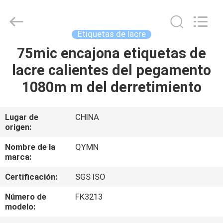
23um
Proveedor.
Copyright
©
2020
Etiquetas de lacre
-
2022
adhesivestickerlabels.com.
75mic encajona etiquetas de
HOGAR
All
Rights
lacre calientes del pegamento
Reserved.
Developed
by
PRODUCTOS
1080m m del derretimiento
ECER
SOBRE
Lugar de
CHINA
origen:
NOSOTROS
Nombre de la
QYMN
marca:
VIAJE
Certificación:
SGS ISO
DE
LA
Número de
FK3213
modelo:
FÁBRICA